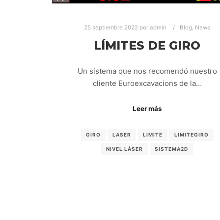
25 septiembre 2022
por
admin
Blog
,
News
LÍMITES DE GIRO
Un sistema que nos recomendó nuestro
cliente Euroexcavacions de la…
Leer más
GIRO
LASER
LIMITE
LIMITEGIRO
NIVEL LÁSER
SISTEMA2D