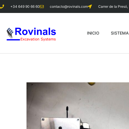
+34 649 90 66 60
contacto@rovinals.com
Carrer de la Presó, 
INICIO
SISTEM